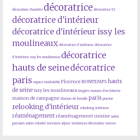
décoratrice
décoration chambre
décoratrice 92
décoratrice d'intérieur
décoratrice d'intérieur issy les
moulineaux
décoratrice d’intérieur
décoratrice
décoratrice
d’intérieur issy les moulineaux
hauts de seine
décoratrice
paris
hauts
Florence BONTEMPS
espace modulable
de seine
issy les moulineaux
longère
maison d'architecte
paris
maison de campagne
Maison de famille
piscine
relooking d'intérieur
relooking intérieur
réaménagement
réaménagement cuisine
salon
parisien
salon relooké
suresnes
séjour
tendances décoration
vanves