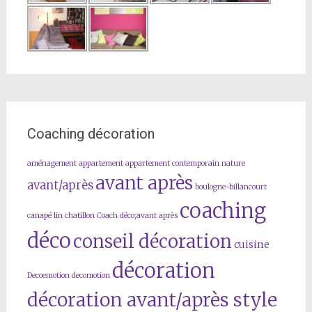
Coaching décoration
aménagement
appartement
appartement contemporain nature
avant après
avant/après
boulogne-billancourt
coaching
canapé lin
chatillon
Coach déco;avant après
déco
conseil décoration
cuisine
décoration
Decoemotion
decomotion
décoration avant/après style