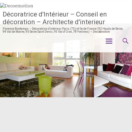
Décoratrice d'Intérieur – Conseil en
décoration – Architecte d'interieur
Florence Bontemps – Décoratrice d'intérieur Paris (75) et Ile de France (92 Hauts de Seine,
94 Val de Marne, 93 Seine Saint Denis, 95 Val d'Oise, 78 Yvelines) – Deco&motion
Aller
au
contenu
principal