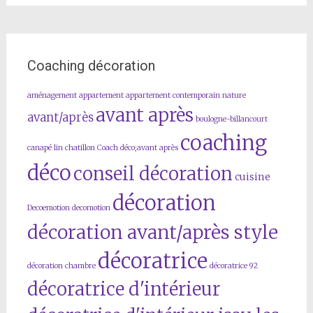
Coaching décoration
aménagement
appartement
appartement contemporain nature
avant après
avant/après
boulogne-billancourt
coaching
canapé lin
chatillon
Coach déco;avant après
déco
conseil décoration
cuisine
décoration
Decoemotion
decomotion
décoration avant/après style
décoratrice
décoration chambre
décoratrice 92
décoratrice d'intérieur