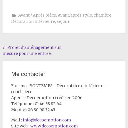
Avant / Après pièce
,
Avant/après style
,
chambre
,
Décoration intérieure
,
sejour
Navigation
←
Projet d’aménagement sur
mesure pour une entrée.
de
l'article
Me contacter
Florence BONTEMPS - Décoratrice d'intérieur -
coach déco
Agence Decoemotion créée en 2006
Téléphone : 01 46 38 82 64
Mobile : 06 80 08 32 45
Mail :
info@decoemotion.com
Site web :
www.decoemotion.com