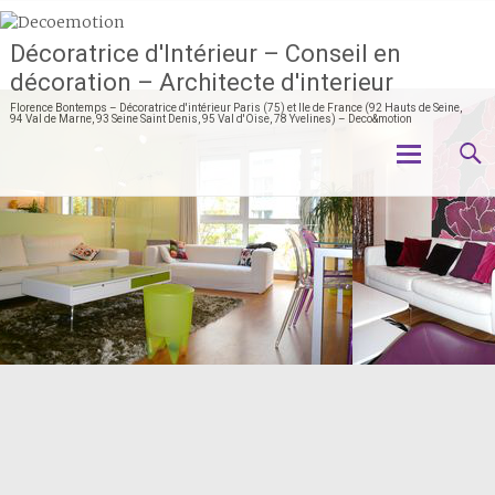
Décoratrice d'Intérieur – Conseil en
décoration – Architecte d'interieur
Florence Bontemps – Décoratrice d'intérieur Paris (75) et Ile de France (92 Hauts de Seine,
94 Val de Marne, 93 Seine Saint Denis, 95 Val d'Oise, 78 Yvelines) – Deco&motion
Aller
au
contenu
principal