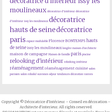
décoratrice d'intérieur issy les
moulineaux
décoratrice d’intérieur
décoratrice
décoratrice
d’intérieur issy les moulineaux
hauts de seine
décoratrice
paris
hauts
Florence BONTEMPS
espace modulable
de seine
issy les moulineaux
longère
maison d'architecte
paris
maison de campagne
Maison de famille
piscine
relooking d'intérieur
relooking intérieur
réaménagement
réaménagement cuisine
salon
parisien
salon relooké
suresnes
séjour
tendances décoration
vanves
Copyright © Décoratrice d'Intérieur – Conseil en décoration –
Architecte d'interieur. All rights reserved.