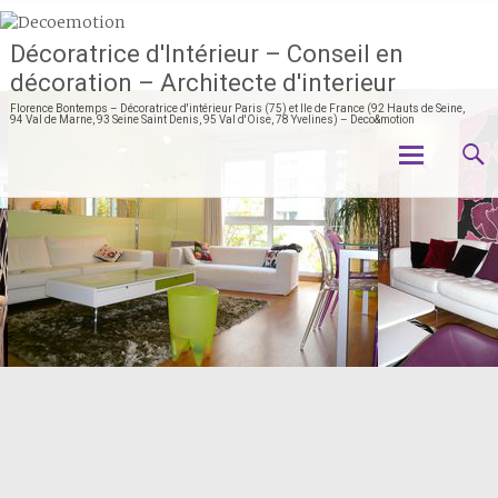
Décoratrice d'Intérieur – Conseil en
décoration – Architecte d'interieur
Florence Bontemps – Décoratrice d'intérieur Paris (75) et Ile de France (92 Hauts de Seine,
94 Val de Marne, 93 Seine Saint Denis, 95 Val d'Oise, 78 Yvelines) – Deco&motion
Aller
au
contenu
principal