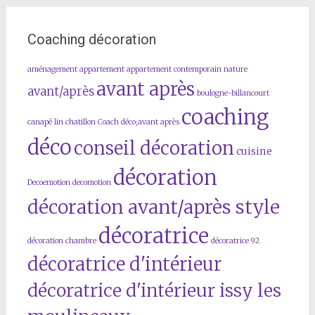
Coaching décoration
aménagement
appartement
appartement contemporain nature
avant après
avant/après
boulogne-billancourt
coaching
canapé lin
chatillon
Coach déco;avant après
déco
conseil décoration
cuisine
décoration
Decoemotion
decomotion
décoration avant/après style
décoratrice
décoration chambre
décoratrice 92
décoratrice d'intérieur
décoratrice d'intérieur issy les