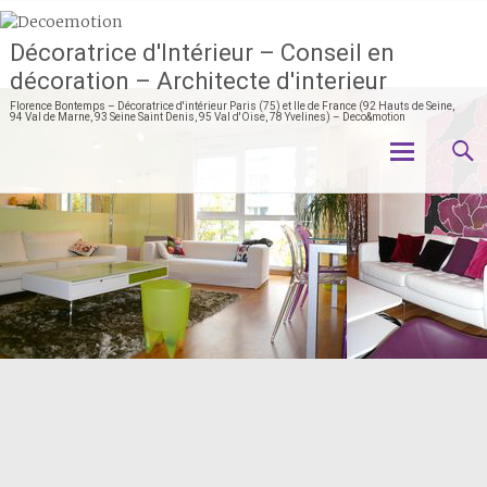
Décoratrice d'Intérieur – Conseil en
décoration – Architecte d'interieur
Florence Bontemps – Décoratrice d'intérieur Paris (75) et Ile de France (92 Hauts de Seine,
94 Val de Marne, 93 Seine Saint Denis, 95 Val d'Oise, 78 Yvelines) – Deco&motion
Aller
au
contenu
principal