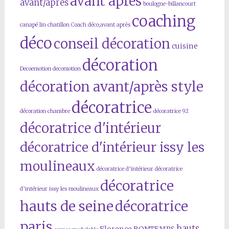
avant après
avant/après
boulogne-billancourt
coaching
canapé lin
chatillon
Coach déco;avant après
déco
conseil décoration
cuisine
décoration
Decoemotion
decomotion
décoration avant/après style
décoratrice
décoration chambre
décoratrice 92
décoratrice d'intérieur
décoratrice d'intérieur issy les
moulineaux
décoratrice d’intérieur
décoratrice
décoratrice
d’intérieur issy les moulineaux
hauts de seine
décoratrice
paris
hauts