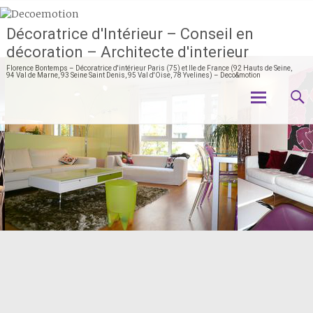
Décoratrice d'Intérieur – Conseil en
décoration – Architecte d'interieur
Florence Bontemps – Décoratrice d'intérieur Paris (75) et Ile de France (92 Hauts de Seine,
94 Val de Marne, 93 Seine Saint Denis, 95 Val d'Oise, 78 Yvelines) – Deco&motion
Aller
au
contenu
principal