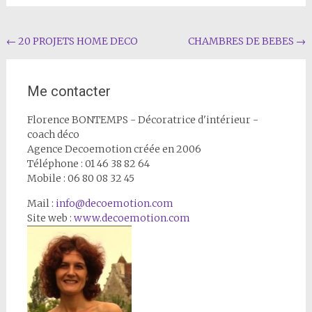
Navigation
←
20 PROJETS HOME DECO
CHAMBRES DE BEBES
→
de
Me contacter
l'article
Florence BONTEMPS - Décoratrice d'intérieur -
coach déco
Agence Decoemotion créée en 2006
Téléphone : 01 46 38 82 64
Mobile : 06 80 08 32 45
Mail :
info@decoemotion.com
Site web :
www.decoemotion.com