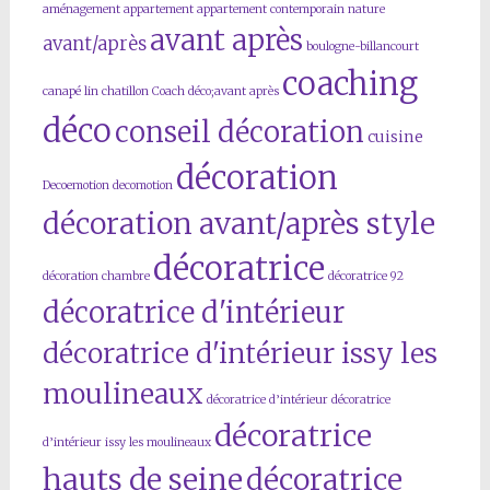
aménagement
appartement
appartement contemporain nature
avant après
avant/après
boulogne-billancourt
coaching
canapé lin
chatillon
Coach déco;avant après
déco
conseil décoration
cuisine
décoration
Decoemotion
decomotion
décoration avant/après style
décoratrice
décoration chambre
décoratrice 92
décoratrice d'intérieur
décoratrice d'intérieur issy les
moulineaux
décoratrice d’intérieur
décoratrice
décoratrice
d’intérieur issy les moulineaux
hauts de seine
décoratrice