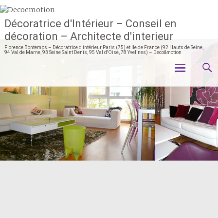
Décoratrice d'Intérieur – Conseil en
décoration – Architecte d'interieur
Florence Bontemps – Décoratrice d'intérieur Paris (75) et Ile de France (92 Hauts de Seine,
94 Val de Marne, 93 Seine Saint Denis, 95 Val d'Oise, 78 Yvelines) – Deco&motion
Aller
au
contenu
principal