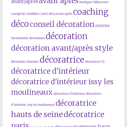
avant après
avant/après
boulogne-billancourt
coaching
canapé lin
chatillon
Coach déco;avant après
déco
conseil décoration
cuisine
décoration
Decoemotion
decomotion
décoration avant/après style
décoratrice
décoration chambre
décoratrice 92
décoratrice d'intérieur
décoratrice d'intérieur issy les
moulineaux
décoratrice d’intérieur
décoratrice
décoratrice
d’intérieur issy les moulineaux
hauts de seine
décoratrice
paris
hauts