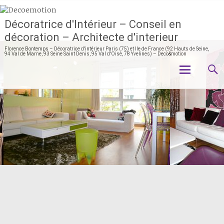
Décoratrice d'Intérieur – Conseil en
décoration – Architecte d'interieur
Florence Bontemps – Décoratrice d'intérieur Paris (75) et Ile de France (92 Hauts de Seine,
94 Val de Marne, 93 Seine Saint Denis, 95 Val d'Oise, 78 Yvelines) – Deco&motion
Aller
au
contenu
principal