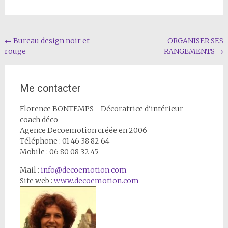
Navigation
←
Bureau design noir et
ORGANISER SES
rouge
RANGEMENTS
→
de
l'article
Me contacter
Florence BONTEMPS - Décoratrice d'intérieur -
coach déco
Agence Decoemotion créée en 2006
Téléphone : 01 46 38 82 64
Mobile : 06 80 08 32 45
Mail :
info@decoemotion.com
Site web :
www.decoemotion.com