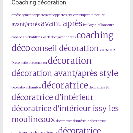
Coaching décoration
aménagement
appartement
appartement contemporain nature
avant après
avant/après
boulogne-billancourt
coaching
canapé lin
chatillon
Coach déco;avant après
déco
conseil décoration
cuisine
décoration
Decoemotion
decomotion
décoration avant/après style
décoratrice
décoration chambre
décoratrice 92
décoratrice d'intérieur
décoratrice d'intérieur issy les
moulineaux
décoratrice d’intérieur
décoratrice
décoratrice
d’intérieur issy les moulineaux