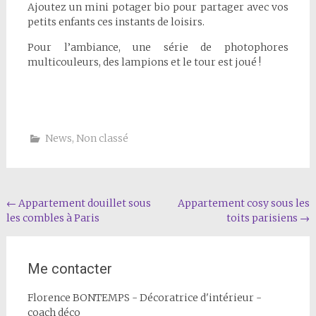
Ajoutez un mini potager bio pour partager avec vos
petits enfants ces instants de loisirs.
Pour l’ambiance, une série de photophores
multicouleurs, des lampions et le tour est joué !
News
,
Non classé
Navigation
←
Appartement douillet sous
Appartement cosy sous les
les combles à Paris
toits parisiens
→
de
l'article
Me contacter
Florence BONTEMPS - Décoratrice d'intérieur -
coach déco