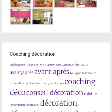
Coaching décoration
aménagement
appartement
appartement contemporain nature
avant après
avant/après
boulogne-billancourt
coaching
canapé lin
chatillon
Coach déco;avant après
déco
conseil décoration
cuisine
décoration
Decoemotion
decomotion