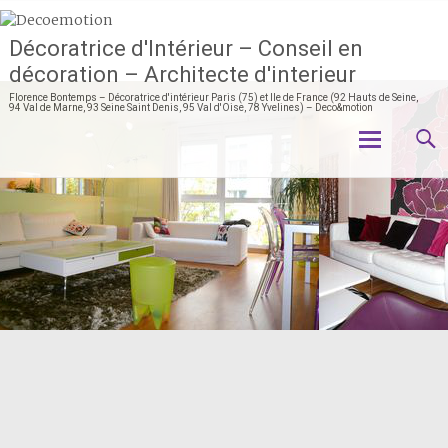
Décoratrice d'Intérieur – Conseil en
décoration – Architecte d'interieur
Florence Bontemps – Décoratrice d'intérieur Paris (75) et Ile de France (92 Hauts de Seine,
94 Val de Marne, 93 Seine Saint Denis, 95 Val d'Oise, 78 Yvelines) – Deco&motion
Aller
au
contenu
principal