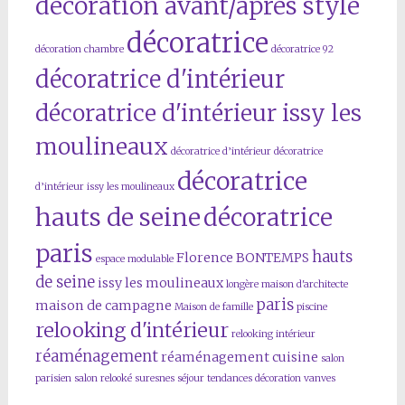
décoration avant/après style
décoratrice
décoration chambre
décoratrice 92
décoratrice d'intérieur
décoratrice d'intérieur issy les
moulineaux
décoratrice d’intérieur
décoratrice
décoratrice
d’intérieur issy les moulineaux
hauts de seine
décoratrice
paris
hauts
Florence BONTEMPS
espace modulable
de seine
issy les moulineaux
longère
maison d'architecte
paris
maison de campagne
Maison de famille
piscine
relooking d'intérieur
relooking intérieur
réaménagement
réaménagement cuisine
salon
parisien
salon relooké
suresnes
séjour
tendances décoration
vanves