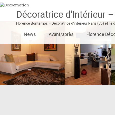
Décoratrice d'Intérieur –
Florence Bontemps – Décoratrice d'intérieur Paris (75) et Ile
Aller
News
Avant/après
Florence Déco
au
contenu
principal