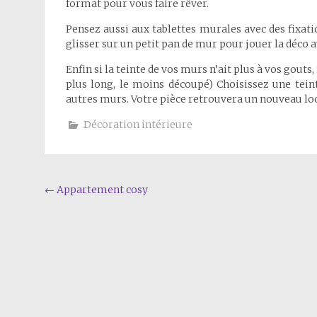
format pour vous faire rêver.
Pensez aussi aux tablettes murales avec des fixations
glisser sur un petit pan de mur pour jouer la déco 
Enfin si la teinte de vos murs n’ait plus à vos gout
plus long, le moins découpé) Choisissez une tein
autres murs. Votre pièce retrouvera un nouveau lo
Décoration intérieure
Navigation
←
Appartement cosy
de
l'article