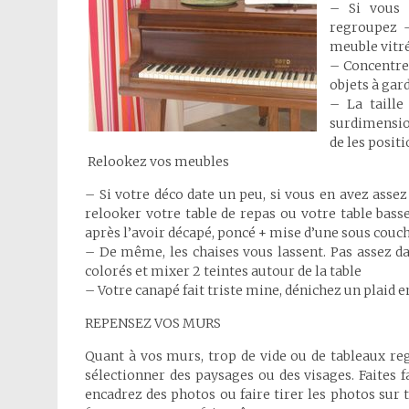
– Si vous a
regroupez -
meuble vitr
– Concentrez
objets à gard
– La taille
surdimension
de les posit
Relookez vos meubles
– Si votre déco date un peu, si vous en avez asse
relooker votre table de repas ou votre table bass
après l’avoir décapé, poncé + mise d’une sous couch
– De même, les chaises vous lassent. Pas assez da
colorés et mixer 2 teintes autour de la table
– Votre canapé fait triste mine, dénichez un plaid e
REPENSEZ VOS MURS
Quant à vos murs, trop de vide ou de tableaux reg
sélectionner des paysages ou des visages. Faites 
encadrez des photos ou faire tirer les photos sur