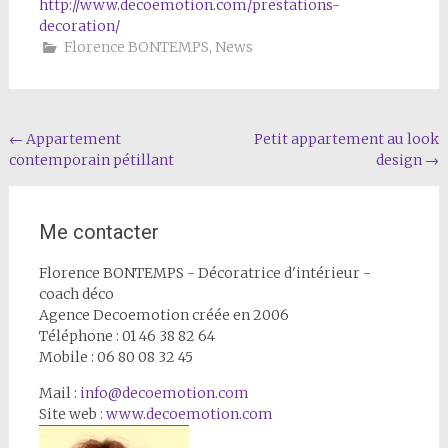
http://www.decoemotion.com/prestations-
decoration/
Florence BONTEMPS
,
News
Navigation
←
Appartement
Petit appartement au look
contemporain pétillant
design
→
de
l'article
Me contacter
Florence BONTEMPS - Décoratrice d'intérieur -
coach déco
Agence Decoemotion créée en 2006
Téléphone : 01 46 38 82 64
Mobile : 06 80 08 32 45
Mail :
info@decoemotion.com
Site web :
www.decoemotion.com