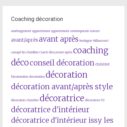
Coaching décoration
aménagement
appartement
appartement contemporain nature
avant après
avant/après
boulogne-billancourt
coaching
canapé lin
chatillon
Coach déco;avant après
déco
conseil décoration
cuisine
décoration
Decoemotion
decomotion
décoration avant/après style
décoratrice
décoration chambre
décoratrice 92
décoratrice d'intérieur
décoratrice d'intérieur issy les