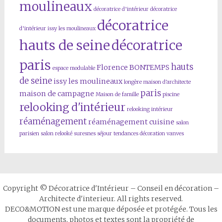
moulineaux
décoratrice d’intérieur
décoratrice
décoratrice
d’intérieur issy les moulineaux
hauts de seine
décoratrice
paris
hauts
Florence BONTEMPS
espace modulable
de seine
issy les moulineaux
longère
maison d'architecte
paris
maison de campagne
Maison de famille
piscine
relooking d'intérieur
relooking intérieur
réaménagement
réaménagement cuisine
salon
parisien
salon relooké
suresnes
séjour
tendances décoration
vanves
Copyright © Décoratrice d'Intérieur – Conseil en décoration –
Architecte d'interieur. All rights reserved.
DECO&MOTION est une marque déposée et protégée. Tous les
documents, photos et textes sont la propriété de