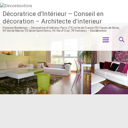
Décoratrice d'Intérieur – Conseil en
décoration – Architecte d'interieur
Florence Bontemps – Décoratrice d'intérieur Paris (75) et Ile de France (92 Hauts de Seine,
94 Val de Marne, 93 Seine Saint Denis, 95 Val d'Oise, 78 Yvelines) – Deco&motion
Aller
au
contenu
principal