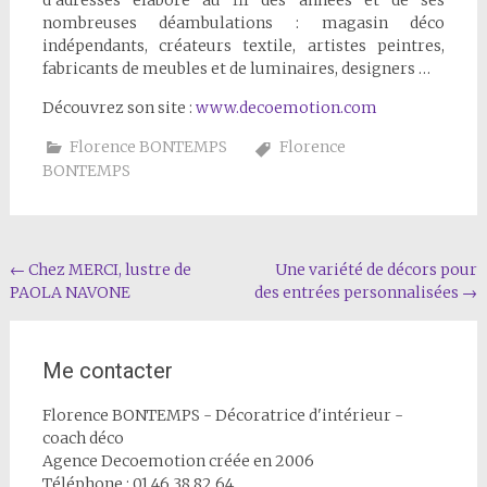
d’adresses élaboré au fil des années et de ses
nombreuses déambulations : magasin déco
indépendants, créateurs textile, artistes peintres,
fabricants de meubles et de luminaires, designers …
Découvrez son site :
www.decoemotion.com
Florence BONTEMPS
Florence
BONTEMPS
Navigation
←
Chez MERCI, lustre de
Une variété de décors pour
PAOLA NAVONE
des entrées personnalisées
→
de
l'article
Me contacter
Florence BONTEMPS - Décoratrice d'intérieur -
coach déco
Agence Decoemotion créée en 2006
Téléphone : 01 46 38 82 64