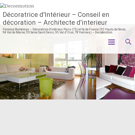
Décoratrice d'Intérieur – Conseil en
décoration – Architecte d'interieur
Florence Bontemps – Décoratrice d'intérieur Paris (75) et Ile de France (92 Hauts de Seine,
94 Val de Marne, 93 Seine Saint Denis, 95 Val d'Oise, 78 Yvelines) – Deco&motion
Aller
au
contenu
principal