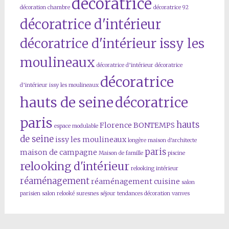
décoratrice
décoration chambre
décoratrice 92
décoratrice d'intérieur
décoratrice d'intérieur issy les
moulineaux
décoratrice d’intérieur
décoratrice
décoratrice
d’intérieur issy les moulineaux
hauts de seine
décoratrice
paris
hauts
Florence BONTEMPS
espace modulable
de seine
issy les moulineaux
longère
maison d'architecte
paris
maison de campagne
Maison de famille
piscine
relooking d'intérieur
relooking intérieur
réaménagement
réaménagement cuisine
salon
parisien
salon relooké
suresnes
séjour
tendances décoration
vanves