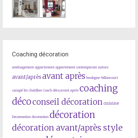
Coaching décoration
aménagement
appartement
appartement contemporain nature
avant après
avant/après
boulogne-billancourt
coaching
canapé lin
chatillon
Coach déco;avant après
déco
conseil décoration
cuisine
décoration
Decoemotion
decomotion
décoration avant/après style