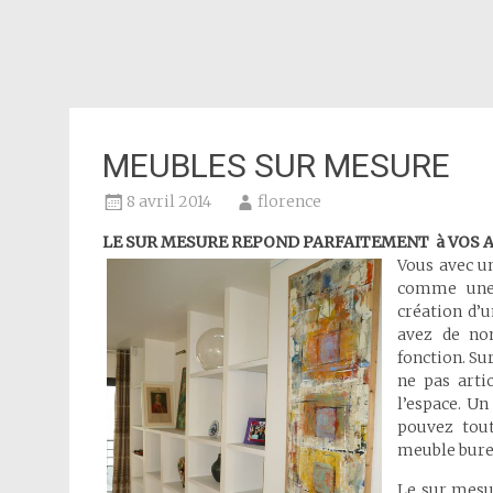
MEUBLES SUR MESURE
8 avril 2014
florence
LE SUR MESURE REPOND PARFAITEMENT à VOS 
Vous avec u
comme une 
création d’
avez de no
fonction. S
ne pas arti
l’espace. Un
pouvez tout
meuble bure
Le sur mesu