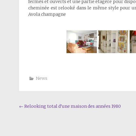
fermés et ouverts et une partie étagère pour dispos
cheminée est relooké dans le même style pour un 
Avola champagne
News
Navigation
←
Relooking total d’une maison des années 1980
de
l'article