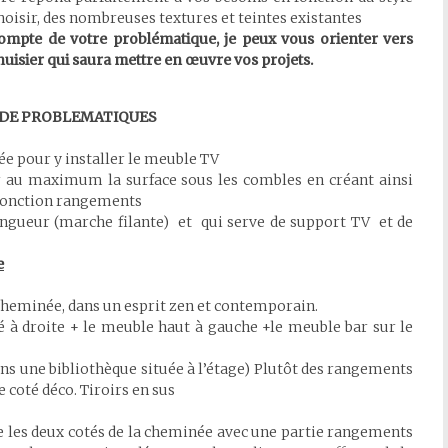
choisir, des nombreuses textures et teintes existantes
ompte de votre problématique, je peux vous orienter vers
nuisier qui saura mettre en œuvre vos projets.
DE PROBLEMATIQUES
pée pour y installer le meuble TV
 au maximum la surface sous les combles en créant ainsi
e fonction rangements
 longueur (marche filante) et qui serve de support TV et de
e
heminée, dans un esprit zen et contemporain.
é à droite + le meuble haut à gauche +le meuble bar sur le
 dans une bibliothèque située à l’étage) Plutôt des rangements
 coté déco. Tiroirs en sus
 les deux cotés de la cheminée avec une partie rangements