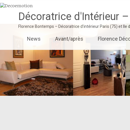
Décoratrice d'Intérieur –
Florence Bontemps – Décoratrice d'intérieur Paris (75) et Ile
Aller
News
Avant/après
Florence Déco
au
contenu
principal