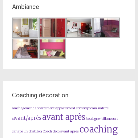
Ambiance
Coaching décoration
aménagement
appartement
appartement contemporain nature
avant après
avant/après
boulogne-billancourt
coaching
canapé lin
chatillon
Coach déco;avant après