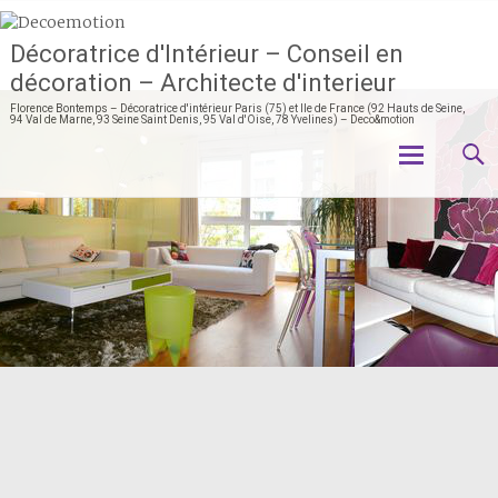
Décoratrice d'Intérieur – Conseil en
décoration – Architecte d'interieur
Florence Bontemps – Décoratrice d'intérieur Paris (75) et Ile de France (92 Hauts de Seine,
94 Val de Marne, 93 Seine Saint Denis, 95 Val d'Oise, 78 Yvelines) – Deco&motion
Aller
au
contenu
principal