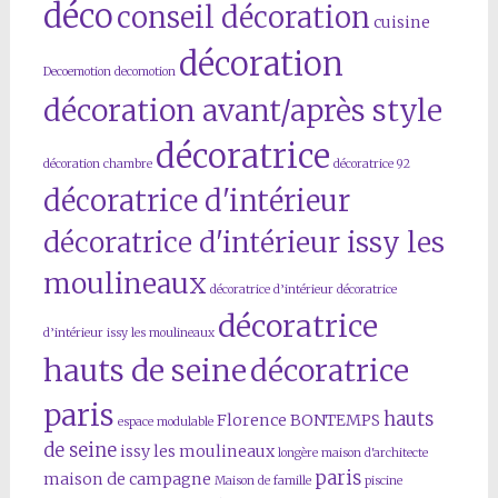
déco
conseil décoration
cuisine
décoration
Decoemotion
decomotion
décoration avant/après style
décoratrice
décoration chambre
décoratrice 92
décoratrice d'intérieur
décoratrice d'intérieur issy les
moulineaux
décoratrice d’intérieur
décoratrice
décoratrice
d’intérieur issy les moulineaux
hauts de seine
décoratrice
paris
hauts
Florence BONTEMPS
espace modulable
de seine
issy les moulineaux
longère
maison d'architecte
paris
maison de campagne
Maison de famille
piscine