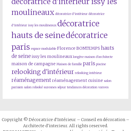
décoratrice d'intérieur issy les
moulineaux
décoratrice d’intérieur
décoratrice
décoratrice
d’intérieur issy les moulineaux
hauts de seine
décoratrice
paris
hauts
Florence BONTEMPS
espace modulable
de seine
issy les moulineaux
longère
maison d'architecte
paris
maison de campagne
Maison de famille
piscine
relooking d'intérieur
relooking intérieur
réaménagement
réaménagement cuisine
salon
parisien
salon relooké
suresnes
séjour
tendances décoration
vanves
Copyright © Décoratrice d'Intérieur – Conseil en décoration –
Architecte d'interieur. All rights reserved.