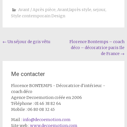
Avant / Après pièce
,
Avant/après style
,
sejour
,
Style contemporain Design
Navigation
←
Un séjour de gris vêtu
Florence Bontemps – coach
déco – décoratrice paris Ile
de
de France
→
l'article
Me contacter
Florence BONTEMPS - Décoratrice d'intérieur -
coach déco
Agence Decoemotion créée en 2006
Téléphone : 01 46 38 82 64
Mobile : 06 80 08 32 45
Mail :
info@decoemotion.com
Site web :
www.decoemotion.com