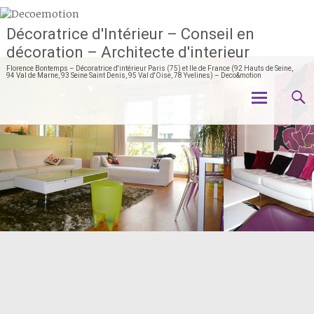
Décoratrice d'Intérieur – Conseil en
décoration – Architecte d'interieur
Florence Bontemps – Décoratrice d'intérieur Paris (75) et Ile de France (92 Hauts de Seine,
94 Val de Marne, 93 Seine Saint Denis, 95 Val d'Oise, 78 Yvelines) – Deco&motion
Aller
au
contenu
principal