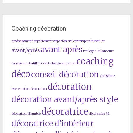
Coaching décoration
aménagement
appartement
appartement contemporain nature
avant après
avant/après
boulogne-billancourt
coaching
canapé lin
chatillon
Coach déco;avant après
déco
conseil décoration
cuisine
décoration
Decoemotion
decomotion
décoration avant/après style
décoratrice
décoration chambre
décoratrice 92
décoratrice d'intérieur