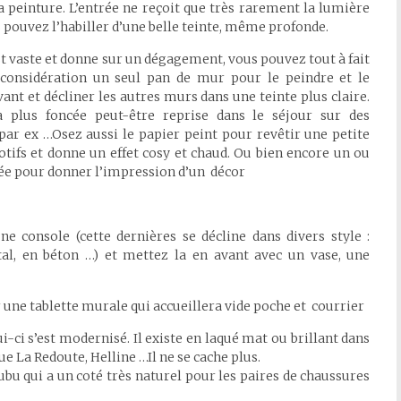
a peinture. L’entrée ne reçoit que très rarement la lumière
s pouvez l’habiller d’une belle teinte, même profonde.
est vaste et donne sur un dégagement, vous pouvez tout à fait
considération un seul pan de mur pour le peindre et le
ant et décliner les autres murs dans une teinte plus claire.
a plus foncée peut-être reprise dans le séjour sur des
par ex …Osez aussi le papier peint pour revêtir une petite
motifs et donne un effet cosy et chaud. Ou bien encore un ou
trée pour donner l’impression d’un décor
ne console (cette dernières se décline dans divers style :
al, en béton …) et mettez la en avant avec un vase, une
r une tablette murale qui accueillera vide poche et courrier
-ci s’est modernisé. Il existe en laqué mat ou brillant dans
que La Redoute, Helline …Il ne se cache plus.
bu qui a un coté très naturel pour les paires de chaussures