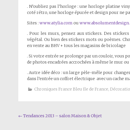
. N’oubliez pas l’horloge : une horloge platine vi
coté rétro, une horloge épurée et design pour ne pa
Sites :
www.atylia.com
ou
www.absolumentdesign
. Pour les murs, pensez aux stickers. Des stickers
végétal. Ou bien des stickers mots ou poèmes. Choi
en vente au BHV + tous les magasins de bricolage
. Si votre entrée se prolonge par un couloir, vous p
de photos encadrées accrochées à même le mur ou 
. Autre idée déco : un large pèle-mêle pour chang
dans l’entrée un coffret électrique avec un cache 
Chroniques France Bleu Ile de France
,
Décoratio
Navigation
←
Tendances 2013 – salon Maison & Objet
de