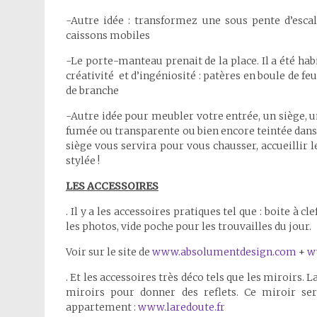
-Autre idée : transformez une sous pente d’escal
caissons mobiles
-Le porte-manteau prenait de la place. Il a été ha
créativité et d’ingéniosité : patères en boule de 
de branche
-Autre idée pour meubler votre entrée, un siège, u
fumée ou transparente ou bien encore teintée dans 
siège vous servira pour vous chausser, accueillir 
stylée !
LES ACCESSOIRES
. Il y a les accessoires pratiques tel que : boite à 
les photos, vide poche pour les trouvailles du jour.
Voir sur le site de
www.absolumentdesign.com
+
w
. Et les accessoires très déco tels que les miroirs. 
miroirs pour donner des reflets. Ce miroir se
appartement :
www.laredoute.fr