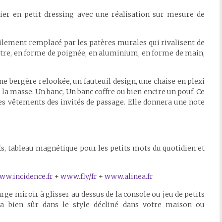
ier en petit dressing avec une réalisation sur mesure de
bilement remplacé par les patères murales qui rivalisent de
feutre, en forme de poignée, en aluminium, en forme de main,
ne bergère relookée, un fauteuil design, une chaise en plexi
la masse. Un banc, Un banc coffre ou bien encire un pouf. Ce
les vêtements des invités de passage. Elle donnera une note
clefs, tableau magnétique pour les petits mots du quotidien et
ww.incidence.fr
+
www.fly/fr
+
www.alinea.fr
Large miroir à glisser au dessus de la console ou jeu de petits
ra bien sûr dans le style décliné dans votre maison ou