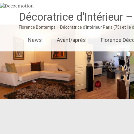
Décoratrice d'Intérieur –
Florence Bontemps – Décoratrice d'intérieur Paris (75) et Ile
Aller
News
Avant/après
Florence Déco
au
contenu
principal