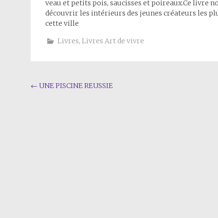
veau et petits pois, saucisses et poireaux.Ce livre no
découvrir les intérieurs des jeunes créateurs les pl
cette ville
Livres
,
Livres Art de vivre
Navigation
←
UNE PISCINE REUSSIE
de
l'article