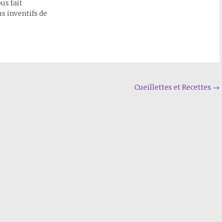
us fait
us inventifs de
Cueillettes et Recettes
→