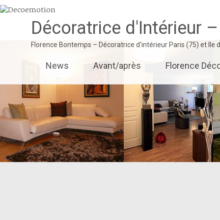
Décoratrice d'Intérieur –
Florence Bontemps – Décoratrice d'intérieur Paris (75) et Ile
Aller
News
Avant/après
Florence Déco
au
contenu
principal