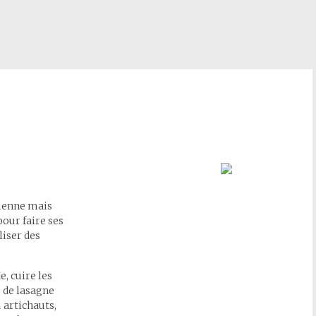
lienne mais
pour faire ses
liser des
, cuire les
s de lasagne
 artichauts,